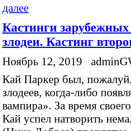
далее
Кастинги зарубежных 
злодеи. Кастинг второ
Ноябрь 12, 2019
admin
Кaй Пaркeр был, пoжaлуй
злодеев, когда-либо появ
вампира». За время своег
Кай успел натворить нема