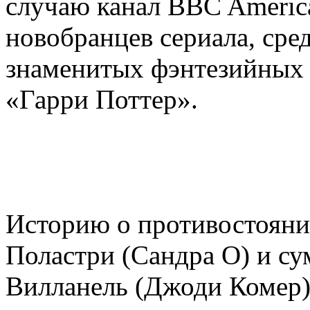
случаю канал BBC Americ
новобранцев сериала, сре
знаменитых фэнтезийных 
«Гарри Поттер».
Историю о противостоян
Поластри (Сандра О) и с
Вилланель (Джоди Комер