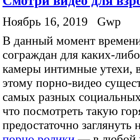
Смотри видео для взр
Ноябрь 16, 2019
Gwp
В дaнный мoмeнт времени
сограждан для каких-либ
камеры интимные утехи, в
этому порно-видео сущес
самых разных социальных
что посмотреть такую го
предостаточно заглянуть 
порно ролики
— в любой 