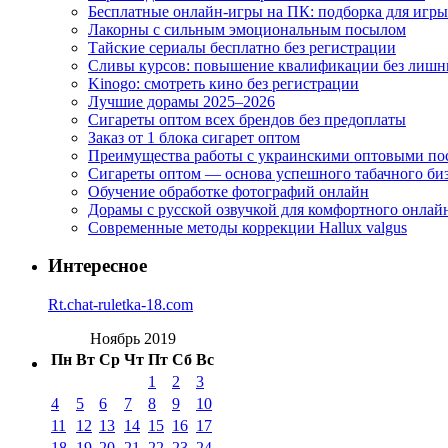
Бесплатные онлайн-игры на ПК: подборка для игры
Лакорны с сильным эмоциональным посылом
Тайские сериалы бесплатно без регистрации
Сливы курсов: повышение квалификации без лишн
Kinogo: смотреть кино без регистрации
Лучшие дорамы 2025–2026
Сигареты оптом всех брендов без предоплаты
Заказ от 1 блока сигарет оптом
Преимущества работы с украинскими оптовыми п
Сигареты оптом — основа успешного табачного би
Обучение обработке фотографий онлайн
Дорамы с русской озвучкой для комфортного онлай
Современные методы коррекции Hallux valgus
Интересное
Rt.chat-ruletka-18.com
Ноябрь 2019
Пн
Вт
Ср
Чт
Пт
Сб
Вс
1
2
3
4
5
6
7
8
9
10
11
12
13
14
15
16
17
18
19
20
21
22
23
24