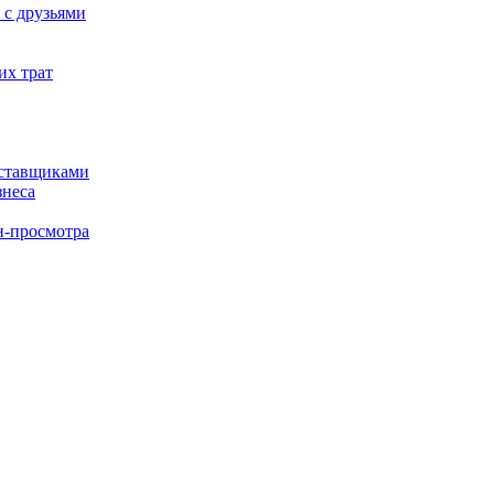
 с друзьями
их трат
оставщиками
знеса
н-просмотра