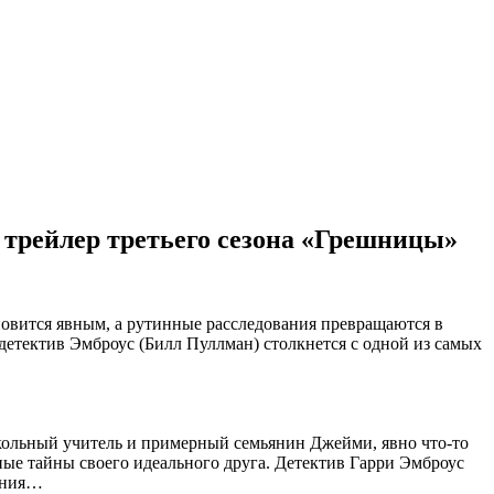
 трейлер третьего сезона «Грешницы»
тановится явным, а рутинные расследования превращаются в
детектив Эмброус (Билл Пуллман) столкнется с одной из самых
кольный учитель и примерный семьянин Джейми, явно что-то
ные тайны своего идеального друга. Детектив Гарри Эмброус
вания…