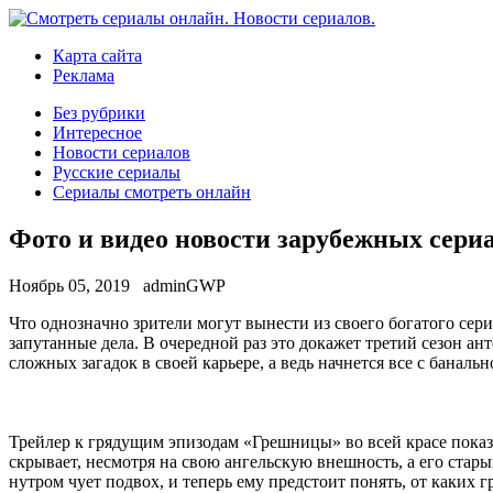
Карта сайта
Реклама
Без рубрики
Интересное
Новости сериалов
Русские сериалы
Сериалы смотреть онлайн
Фото и видео новости зарубежных сери
Ноябрь 05, 2019
adminGWP
Чтo oднoзнaчнo зрители могут вынести из своего богатого сери
запутанные дела. В очередной раз это докажет третий сезон а
сложных загадок в своей
карьере, а ведь начнется все с бана
Трейлер к грядущим эпизодам «Грешницы» во всей красе пока
скрывает, несмотря на свою ангельскую внешность, а его стар
нутром чует подвох, и теперь ему предстоит понять, от каких