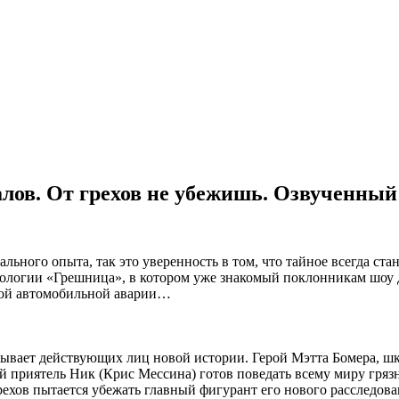
алов. От грехов не убежишь. Озвученный
ального опыта, так это уверенность в том, что тайное всегда с
нтологии «Грешница», в котором уже знакомый поклонникам шоу 
льной автомобильной аварии…
зывает действующих лиц новой истории. Герой Мэтта Бомера, ш
ый приятель Ник (Крис Мессина) готов поведать всему миру гряз
 грехов пытается убежать главный фигурант его нового расследо