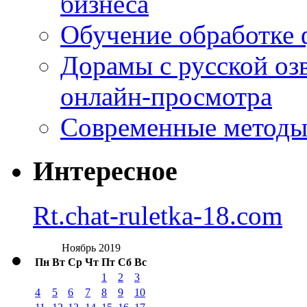
бизнеса
Обучение обработке 
Дорамы с русской оз
онлайн-просмотра
Современные методы 
Интересное
Rt.chat-ruletka-18.com
Ноябрь 2019
Пн
Вт
Ср
Чт
Пт
Сб
Вс
1
2
3
4
5
6
7
8
9
10