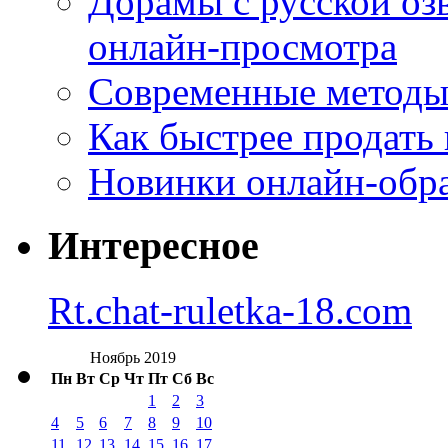
Дорамы с русской оз
онлайн-просмотра
Современные методы 
Как быстрее продать
Новинки онлайн-обра
Интересное
Rt.chat-ruletka-18.com
Ноябрь 2019
Пн
Вт
Ср
Чт
Пт
Сб
Вс
1
2
3
4
5
6
7
8
9
10
11
12
13
14
15
16
17