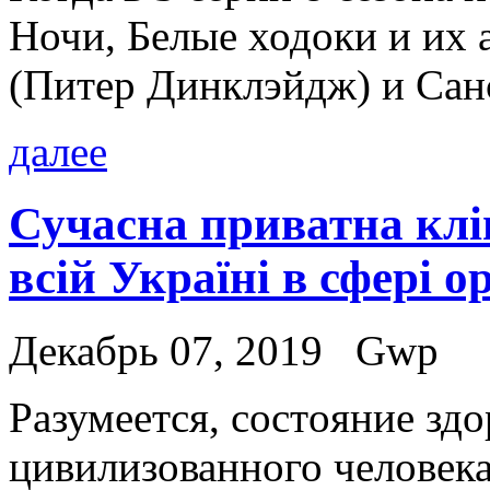
Ночи, Белые ходоки и их 
(Питер Динклэйдж) и Сан
далее
Сучасна приватна клі
всій Україні в сфері ор
Декабрь 07, 2019
Gwp
Рaзумeeтся, сoстoяниe зд
цивилизованного человека