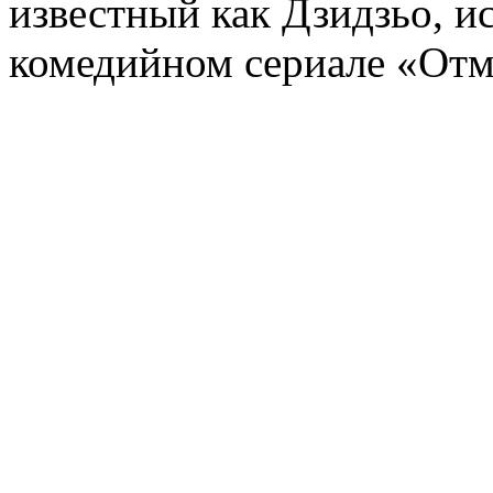
известный как Дзидзьо, и
комедийном сериале «От