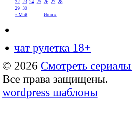
22
23
24
25
26
27
28
29
30
« Май
Июл »
чат рулетка 18+
© 2026
Смотреть сериалы
Все права защищены.
wordpress шаблоны