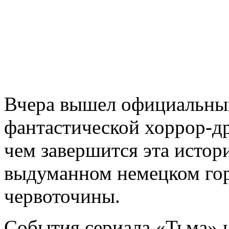
Вчера вышел официальный
фантастической хоррор-д
чем завершится эта истор
выдуманном немецком гор
червоточины.
События сериала «Тьма» 