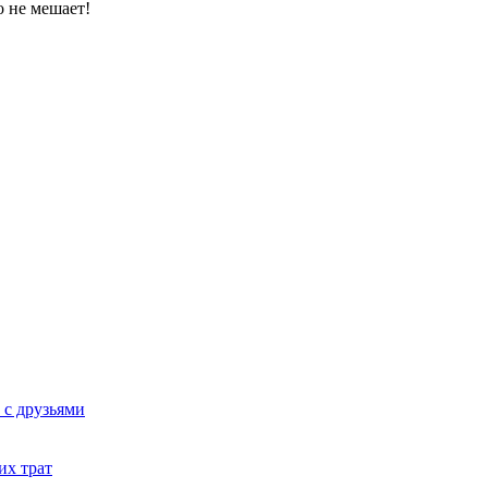
о не мешает!
 с друзьями
их трат