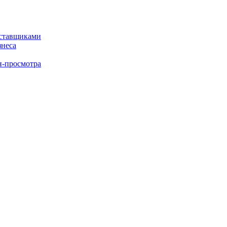
оставщиками
знеса
н-просмотра