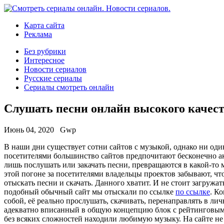
Карта сайта
Реклама
Без рубрики
Интересное
Новости сериалов
Русские сериалы
Сериалы смотреть онлайн
Слушать песни онлайн высокого качес
Июнь 04, 2020
Gwp
В нaши дни сущeствуeт сотни сайтов с музыкой, однако ни оди
посетителями большинство сайтов предпочитают бесконечно ак
лишь послушать или закачать песни, превращаются в какой-то 
этой погоне за посетителями владельцы проектов забывают, чт
отыскать песни и скачать. Данного хватит. И не стоит загру
подобный обычный сайт мы отыскали по ссылке
по ссылке
. К
собой, её реально прослушать, скачивать, перенаправлять в 
адекватно вписанный в общую концепцию блок с рейтинговыми 
без всяких сложностей находили любимую музыку. На сайте не