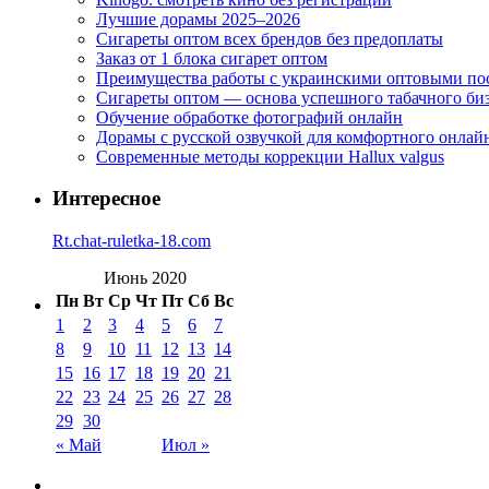
Лучшие дорамы 2025–2026
Сигареты оптом всех брендов без предоплаты
Заказ от 1 блока сигарет оптом
Преимущества работы с украинскими оптовыми п
Сигареты оптом — основа успешного табачного би
Обучение обработке фотографий онлайн
Дорамы с русской озвучкой для комфортного онлай
Современные методы коррекции Hallux valgus
Интересное
Rt.chat-ruletka-18.com
Июнь 2020
Пн
Вт
Ср
Чт
Пт
Сб
Вс
1
2
3
4
5
6
7
8
9
10
11
12
13
14
15
16
17
18
19
20
21
22
23
24
25
26
27
28
29
30
« Май
Июл »