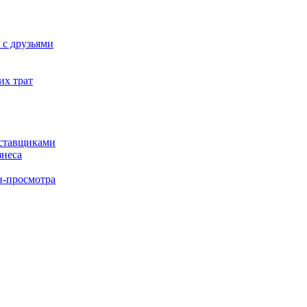
 с друзьями
их трат
оставщиками
знеса
н-просмотра