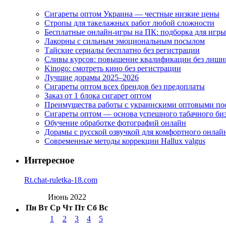
Сигареты оптом Украина — честные низкие цены
Стропы для такелажных работ любой сложности
Бесплатные онлайн-игры на ПК: подборка для игры
Лакорны с сильным эмоциональным посылом
Тайские сериалы бесплатно без регистрации
Сливы курсов: повышение квалификации без лишн
Kinogo: смотреть кино без регистрации
Лучшие дорамы 2025–2026
Сигареты оптом всех брендов без предоплаты
Заказ от 1 блока сигарет оптом
Преимущества работы с украинскими оптовыми п
Сигареты оптом — основа успешного табачного би
Обучение обработке фотографий онлайн
Дорамы с русской озвучкой для комфортного онлай
Современные методы коррекции Hallux valgus
Интересное
Rt.chat-ruletka-18.com
Июнь 2022
Пн
Вт
Ср
Чт
Пт
Сб
Вс
1
2
3
4
5