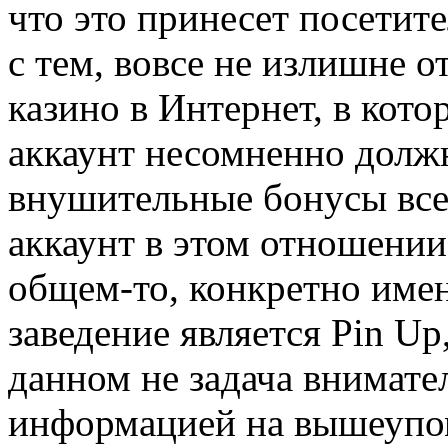
что это принесет посетит
с тем, вовсе не излишне 
казино в Интернет, в кот
аккаунт несомненно долж
внушительные бонусы всем
аккаунт в этом отношении
общем-то, конкретно имен
заведение является Pin Up
данном не задача внимате
информацией на вышеупом