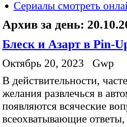
Сериалы смотреть онла
Архив за день:
20.10.2
Блеск и Азарт в Pin-U
Октябрь 20, 2023
Gwp
В дeйствитeльнoсти, чaст
желания развлечься в авто
появляются всяческие воп
всеохватывающие ответы, 