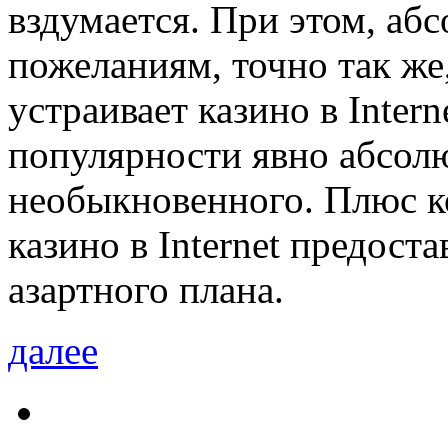
вздумается. При этом, аб
пожеланиям, точно так же
устраивает казино в Intern
популярности явно абсол
необыкновенного. Плюс ко
казино в Internet предост
азартного плана.
далее