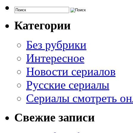
Категории
Без рубрики
Интересное
Новости сериалов
Русские сериалы
Сериалы смотреть он
Свежие записи