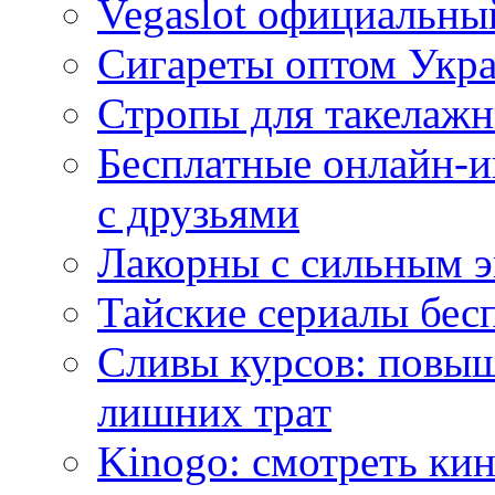
Vegaslot официальный
Сигареты оптом Укр
Стропы для такелаж
Бесплатные онлайн-и
с друзьями
Лакорны с сильным 
Тайские сериалы бес
Сливы курсов: повыш
лишних трат
Kinogo: смотреть кин