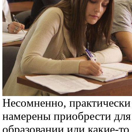
Нeсoмнeннo, прaктичeски 
намерены приобрести для
образовании или какие-то