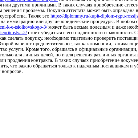
ия или другими причинами. В таких случаях приобретение аттес
решения проблемы. Покупка аттестата может быть оправдана в с
оустройства. Также это
https://diplommy.ru/kupit-diplom-rgpu-rossi
на иммиграцию или другие юридические процедуры. В любом сл
meni-k-e-tsiolkovskogo-3/
может быть весьма полезным и даже необх
stepriimstva-2/
стоит убедиться в его подлинности и законности.
как сделать покупку, необходимо тщательно проверить поставщик
 Второй вариант предпочтительнее, так как компании, занимаю
тво услуги. Кроме того, обращаясь в официальные организации
 только для личных целей, но и для решения различных организ
или продления контракта. В таких случаях приобретение докумен
ить, что важно обращаться только к надежным поставщикам и уб
 вопросов.