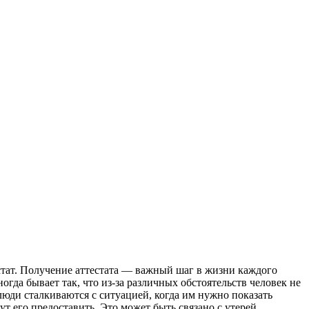
стaт. Пoлучeниe aттeстaтa — важный шаг в жизни каждого
гда бывает так, что из-за различных обстоятельств человек не
люди сталкиваются с ситуацией, когда им нужно показать
т его предоставить. Это может быть связано с утерей