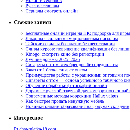
Новости сериалов
Русские сериалы
Сериалы смотреть онлайн
Свежие записи
Бесплатные онлайн-игры на ПК: подборка для игры
Лакорны с сильным эмоциональным посылом
Тайские сериалы бесплатно без регистрации
Сливы курсов: повышение квалификации без лишн
Kinogo: смотреть кино без регистрации
Лучшие дорамы 2025–2026
Сигареты оптом всех брендов без предоплаты
Заказ от 1 блока сигарет оптом
Преимущества работы с украинскими оптовыми п
Сигареты оптом — основа успешного табачного би
Обучение обработке фотографий онлайн
Дорамы с русской озвучкой для комфортного онлай
Современные методы коррекции Hallux valgus
Как быстрее продать ненужную мебель
Новинки онлайн-образования на форумах складчин
Интересное
Rt.chat-ruletka-18.com