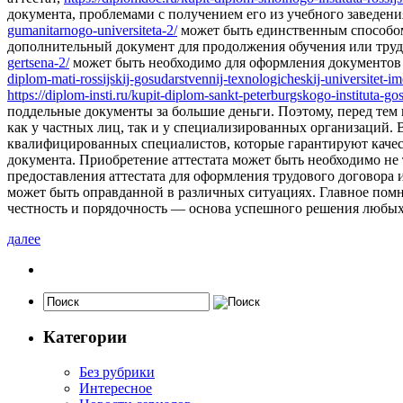
документа, проблемами с получением его из учебного заведен
gumanitarnogo-universiteta-2/
может быть единственным способом 
дополнительный документ для продолжения обучения или труд
gertsena-2/
может быть необходимо для оформления документов 
diplom-mati-rossijskij-gosudarstvennij-texnologicheskij-universitet-i
https://diplom-insti.ru/kupit-diplom-sankt-peterburgskogo-instituta-go
поддельные документы за большие деньги. Поэтому, перед тем 
как у частных лиц, так и у специализированных организаций.
квалифицированных специалистов, которые гарантируют качес
документа. Приобретение аттестата может быть необходимо не
предоставления аттестата для оформления трудового договора 
может быть оправданной в различных ситуациях. Главное помн
честность и порядочность — основа успешного решения любых
далее
Категории
Без рубрики
Интересное