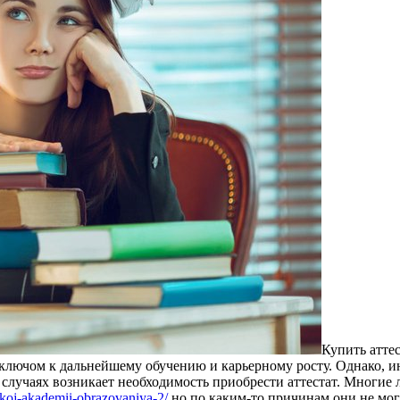
Купить aттe
ключом к дальнейшему обучению и карьерному росту. Однако, ино
 случаях возникает необходимость приобрести аттестат. Многие 
jskoj-akademii-obrazovaniya-2/
но по каким-то причинам они не могу