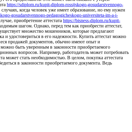
тата
https://sdiplom.ru/kupit-diplom-rossijskogo-gosudarstvennogo-
лучаях, когда человек уже имеет образование, но ему нужен
jskogo-gosudarstvennogo-pedagogicheskogo-universiteta-im-a-i-
учае, приобретение аттестата
https://bisness-diplom.ru/kupit-
одимым шагом. Однако, перед тем как приобрести аттестат,
 Существует множество мошенников, которые предлагают
а и удостовериться в его надежности. Купить аттестат можно
щиеся продажей документов, обычно имеют опыт и
, можно быть уверенным в законности приобретаемого
ационных вопросов. Например, работодатель может потребовать
та может стать необходимостью. В целом, покупка аттестата
едиться в законности приобретаемого документа. Ведь