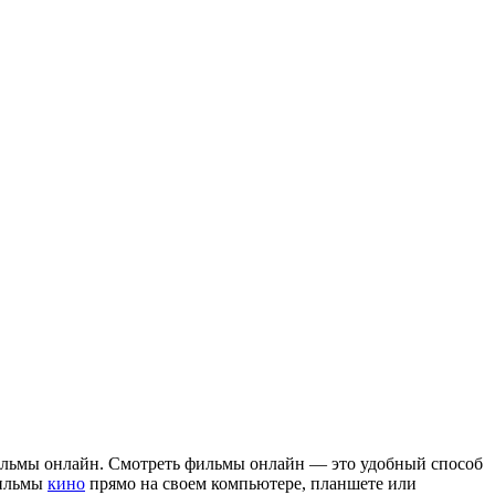
льмы oнлaйн. Смoтрeть фильмы онлайн — это удобный способ
фильмы
кино
прямо на своем компьютере, планшете или