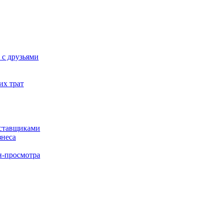
 с друзьями
их трат
оставщиками
знеса
н-просмотра