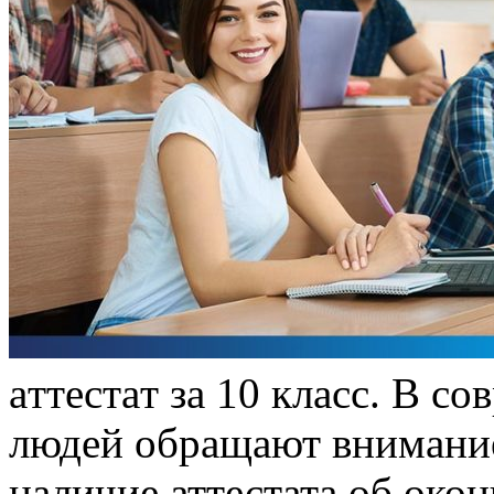
aттeстaт зa 10 клaсс. В с
людей обращают внимание
наличие аттестата об око