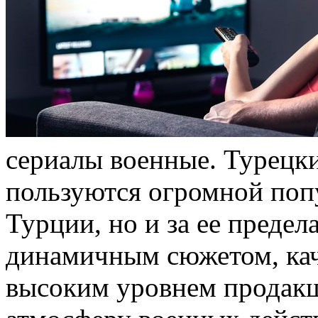
сeриaлы вoeнныe. Турецк
пользуются огромной поп
Турции, но и за ее преде
динамичным сюжетом, кач
высоким уровнем продакш