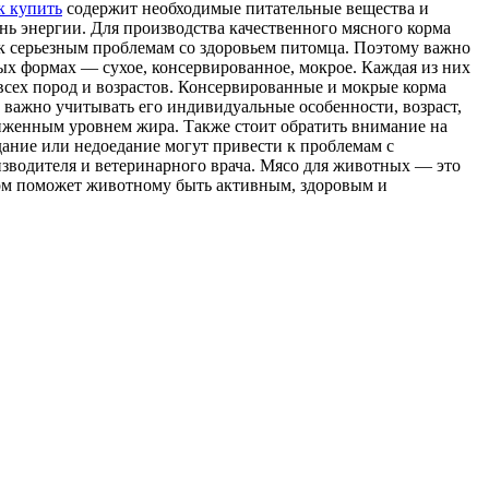
к купить
содержит необходимые питательные вещества и
ь энергии. Для производства качественного мясного корма
 к серьезным проблемам со здоровьем питомца. Поэтому важно
ых формах — сухое, консервированное, мокрое. Каждая из них
всех пород и возрастов. Консервированные и мокрые корма
 важно учитывать его индивидуальные особенности, возраст,
иженным уровнем жира. Также стоит обратить внимание на
ание или недоедание могут привести к проблемам с
зводителя и ветеринарного врача. Мясо для животных — это
орм поможет животному быть активным, здоровым и