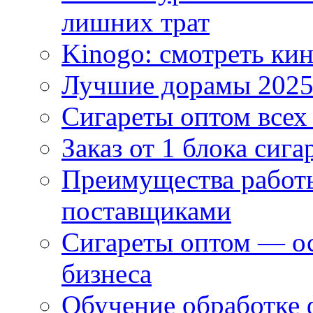
лишних трат
Kinogo: смотреть кин
Лучшие дорамы 202
Сигареты оптом всех
Заказ от 1 блока сига
Преимущества работ
поставщиками
Сигареты оптом — ос
бизнеса
Обучение обработке 