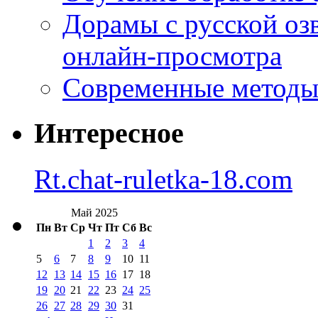
Дорамы с русской оз
онлайн-просмотра
Современные методы 
Интересное
Rt.chat-ruletka-18.com
Май 2025
Пн
Вт
Ср
Чт
Пт
Сб
Вс
1
2
3
4
5
6
7
8
9
10
11
12
13
14
15
16
17
18
19
20
21
22
23
24
25
26
27
28
29
30
31