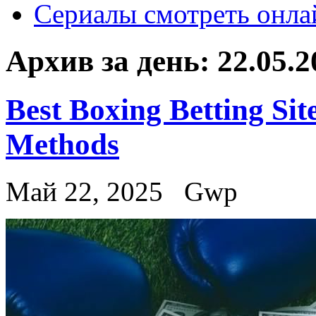
Сериалы смотреть онла
Архив за день:
22.05.2
Best Boxing Betting Sit
Methods
Май 22, 2025
Gwp