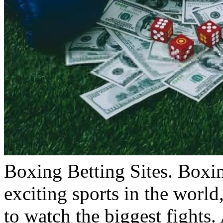
Boxing Betting Sites. Boxin
exciting sports in the world
to watch the biggest fights