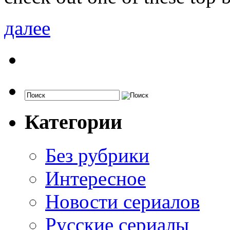
далее
Категории
Без рубрики
Интересное
Новости сериалов
Русские сериалы