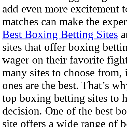
add even more excitement to
matches can make the experi
Best Boxing Betting Sites
a
sites that offer boxing bett
wager on their favorite figh
many sites to choose from, 
ones are the best. That’s wh
top boxing betting sites to
decision. One of the best bo
site offers a wide range of 