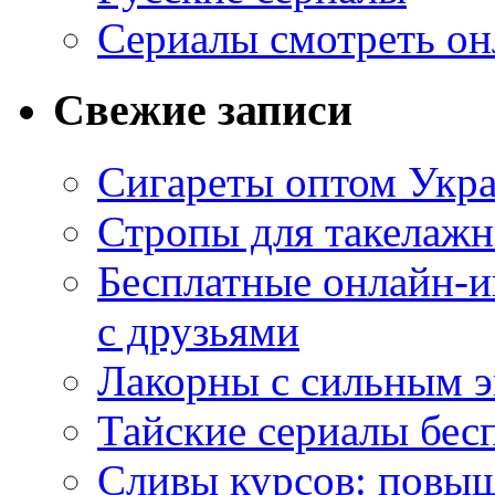
Сериалы смотреть он
Свежие записи
Сигареты оптом Укр
Стропы для такелаж
Бесплатные онлайн-и
с друзьями
Лакорны с сильным 
Тайские сериалы бес
Сливы курсов: повыш