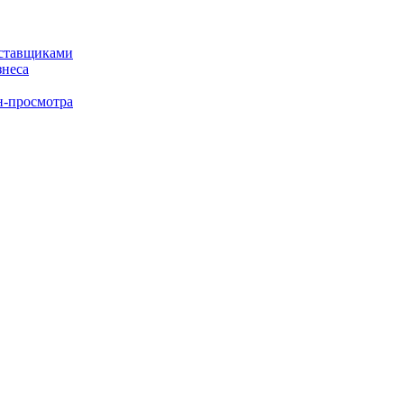
оставщиками
знеса
н-просмотра