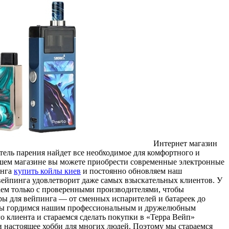
Интeрнeт мaгaзин
тель парения найдет все необходимое для комфортного и
ашем магазине вы можете приобрести современные электронные
инга
купить койлы киев
и постоянно обновляем наш
вейпинга удовлетворит даже самых взыскательных клиентов. У
таем только с проверенными производителями, чтобы
ры для вейпинга — от сменных испарителей и батареек до
. Мы гордимся нашим профессиональным и дружелюбным
о клиента и стараемся сделать покупки в «Терра Вейп»
и настоящее хобби для многих людей. Поэтому мы стараемся