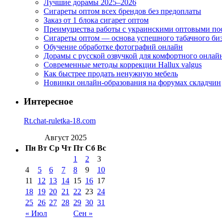
Лучшие дорамы 2025–2026
Сигареты оптом всех брендов без предоплаты
Заказ от 1 блока сигарет оптом
Преимущества работы с украинскими оптовыми п
Сигареты оптом — основа успешного табачного би
Обучение обработке фотографий онлайн
Дорамы с русской озвучкой для комфортного онлай
Современные методы коррекции Hallux valgus
Как быстрее продать ненужную мебель
Новинки онлайн-образования на форумах складчин
Интересное
Rt.chat-ruletka-18.com
Август 2025
Пн
Вт
Ср
Чт
Пт
Сб
Вс
1
2
3
4
5
6
7
8
9
10
11
12
13
14
15
16
17
18
19
20
21
22
23
24
25
26
27
28
29
30
31
« Июл
Сен »