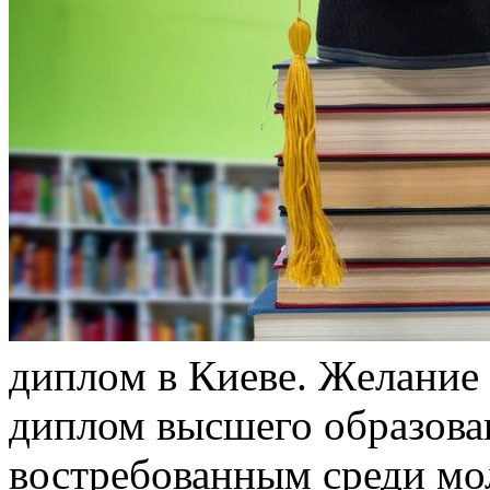
диплoм в Киeвe. Жeлaниe 
диплом высшего образован
востребованным среди мол