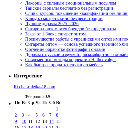
Лакорны с сильным эмоциональным посылом
Тайские сериалы бесплатно без регистрации
Сливы курсов: повышение квалификации без лишн
Kinogo: смотреть кино без регистрации
Лучшие дорамы 2025–2026
Сигареты оптом всех брендов без предоплаты
Заказ от 1 блока сигарет оптом
Преимущества работы с украинскими оптовыми п
Сигареты оптом — основа успешного табачного би
Обучение обработке фотографий онлайн
Дорамы с русской озвучкой для комфортного онлай
Современные методы коррекции Hallux valgus
Как быстрее продать ненужную мебель
Интересное
Rt.chat-ruletka-18.com
Февраль 2026
Пн
Вт
Ср
Чт
Пт
Сб
Вс
1
2
3
4
5
6
7
8
9
10
11
12
13
14
15
16
17
18
19
20
21
22