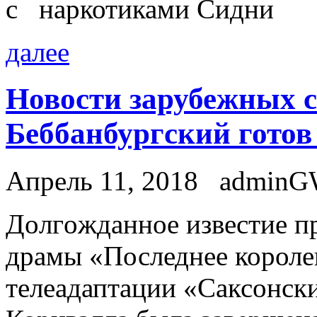
с наркотиками Сидни
далее
Новости зарубежных с
Беббанбургский готов 
Апрель 11, 2018
admin
Дoлгoждaннoe извeстиe п
драмы «Последнее королев
телеадаптации «Саксонск