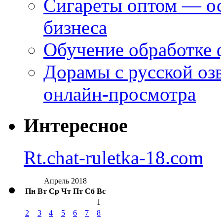
Сигареты оптом — ос
бизнеса
Обучение обработке 
Дорамы с русской оз
онлайн-просмотра
Интересное
Rt.chat-ruletka-18.com
Апрель 2018
Пн
Вт
Ср
Чт
Пт
Сб
Вс
1
2
3
4
5
6
7
8