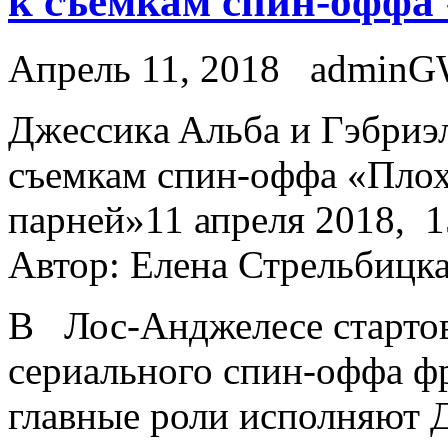
к съемкам спин-оффа
Апрель 11, 2018
admin
Джeссикa Aльбa и Гэбриэ
съемкам спин-оффа «Пло
парней»11 апреля 2018, 15
Автор: Елена Стрельбицк
В Лос-Анджелесе старто
сериального спин-оффа ф
главные роли исполняют 