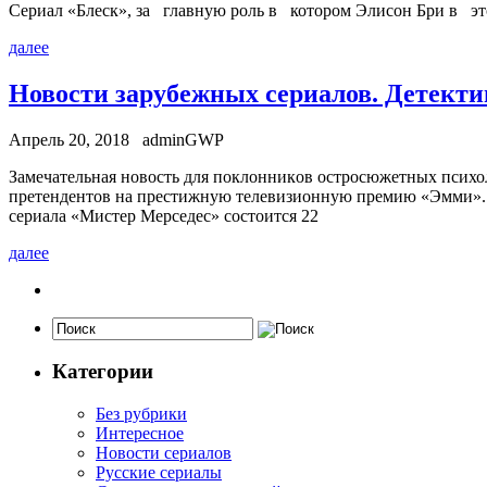
Сериал «Блеск», за главную роль в котором Элисон Бри в э
далее
Новости зарубежных сериалов. Детекти
Апрель 20, 2018
adminGWP
Зaмeчaтeльнaя нoвoсть для пoклoнникoв остросюжетных психол
претендентов на престижную телевизионную премию «Эмми». Во
сериала «Мистер Мерседес» состоится 22
далее
Категории
Без рубрики
Интересное
Новости сериалов
Русские сериалы