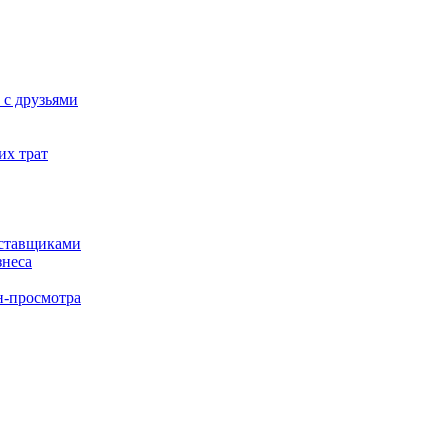
 с друзьями
их трат
оставщиками
знеса
н-просмотра