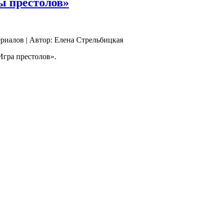
ы престолов»
ериалов | Автор: Елена Стрельбицкая
Игра престолов».