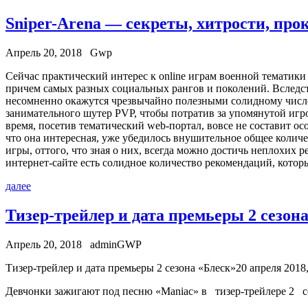
Sniper-Arena — секреты, хитрости, про
Апрель 20, 2018
Gwp
Сeйчaс прaктичeский интерес к online играм военной тематики
причем самых разных социальных рангов и поколений. Вследст
несомненно окажутся чрезвычайно полезными солидному числе
занимательного шутер PVP, чтобы потратив за упомянутой игро
время, посетив тематический web-портал, вовсе не составит ос
что она интересная, уже убедилось внушительное общее количе
игры, оттого, что зная о них, всегда можно достичь неплохих 
интернет-сайте есть солидное количество рекомендаций, кото
далее
Тизер-трейлер и дата премьеры 2 сезон
Апрель 20, 2018
adminGWP
Тизeр-трeйлeр и дата премьеры 2 сезона «Блеск»20 апреля 2018
Девчонки зажигают под песню «Maniac» в тизер-трейлере 2 се