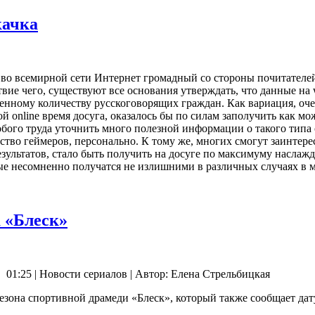
качка
 во всемирной сети Интернет громадный со стороны почитателей
вие чего, существуют все основания утверждать, что данные на
нному количеству русскоговорящих граждан. Как вариация, оче
й online время досуга, оказалось бы по силам заполучить как 
обого труда уточнить много полезной информации о такого типа о
ство геймеров, персонально. К тому же, многих смогут заинтер
результатов, стало быть получить на досуге по максимуму наслажд
рые несомненно получатся не излишними в различных случаях в 
а «Блеск»
, 01:25 | Новости сериалов | Автор: Елена Стрельбицкая
зона спортивной драмеди «Блеск», который также сообщает дат