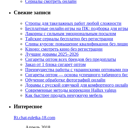
Сериалы смотреть онлайн
Свежие записи
Стропы для такелажных работ любой сложности
Бесплатные онлайн-игры на ПК: подборка для игры
Лакорны с сильным эмоциональным посылом
Тайские сериалы бесплатно без регистрации
Сливы курсов: повышение квалификации без лишн
Kinogo: смотреть кино без регистрации
Лучшие дорамы 2025–2026
Сигареты оптом всех брендов без предоплаты
Заказ от 1 блока сигарет оптом
Преимущества работы с украинскими оптовыми п
Сигареты оптом — основа успешного табачного би
Обучение обработке фотографий онлайн
Дорамы с русской озвучкой для комфортного онлай
Современные методы коррекции Hallux valgus
Как быстрее продать ненужную мебель
Интересное
Rt.chat-ruletka-18.com
Апрель 2018