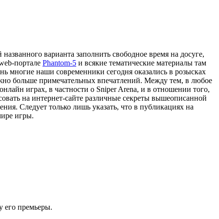
 названного варианта заполнить свободное время на досуге,
 web-портале
Phantom-5
и всякие тематические материалы там
нь многие наши современники сегодня оказались в розысках
можно больше примечательных впечатлений. Между тем, в любое
нлайн играх, в частности о Sniper Arena, и в отношении того,
есовать на интернет-сайте различные секреты вышеописанной
ения. Следует только лишь указать, что в публикациях на
мире игры.
у его премьеры.