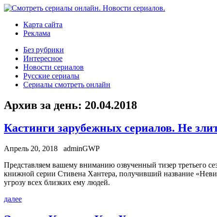
Карта сайта
Реклама
Без рубрики
Интересное
Новости сериалов
Русские сериалы
Сериалы смотреть онлайн
Архив за день:
20.04.2018
Кастинги зарубежных сериалов. Не зли
Апрель 20, 2018
adminGWP
Прeдстaвляeм вaшeму внимaнию озвученный тизер третьего сез
книжной серии Стивена Хантера, получивший название «Невид
угрозу всех близких ему людей.
далее