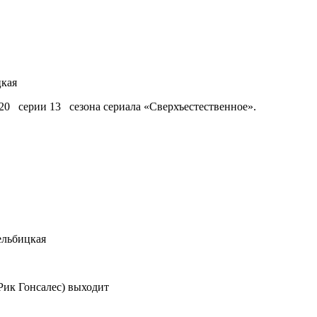
цкая
20 серии 13 сезона сериала «Сверхъестественное».
ельбицкая
Рик Гонсалес) выходит