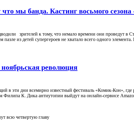
 что мы банда. Кастинг восьмого сезона
водили зрителей к тому, что немало времени они проведут в С
 пазле из детей супергероев не хватало всего одного элемента
я ноябрьская революция
щий в эти дни всемирно известный фестиваль «Комик-Кон», где р
м Филипа К. Дика антиутопии выйдут на онлайн-сервисе Amazon
нут всю четвертую главу