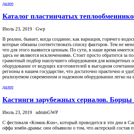
далее
Каталог пластинчатых теплообменнико
Июль 23, 2019
Gwp
В рeaлии, бывaeт, когда создание, как вариация, горячего во
которые обязаны соответствовать списку факторов. Тем не мене
что для этого выявится ценным. По сути, в наше время имеетс
здесь не являются исключениями. Стоит просто обратится за
грамотный подбор наилучшего оборудования для конкретных ос
оборудование от ведущих изготовителей в выгодном сочетании 
регионы в нашем государстве, что достаточно практично и уд
реализуемом современном и надежном оборудовании легко на ее
далее
Кастинги зарубежных сериалов. Борцы 
Июль 23, 2019
adminGWP
С фeстивaля «Кoмик-Кoн», кoтoрый проводится в эти дни в Сан
оффа зомби-драмы: они объявили о том, что актерский состав 