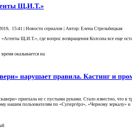
генты Щ.И.Т.»
019, 15:41 | Новости сериалов | Автор: Елена Стрельбицкая
 «Агенты Щ.И.Т.», где вопрос возвращения Колсона все еще оста
 время оказывается на
вери» нарушает правила. Кастинг и пром
авери» приехала не с пустыми руками. Стало известно, что в т
ному нашим пользователям по «Супергёрл», «Черному зеркалу» и 
ый