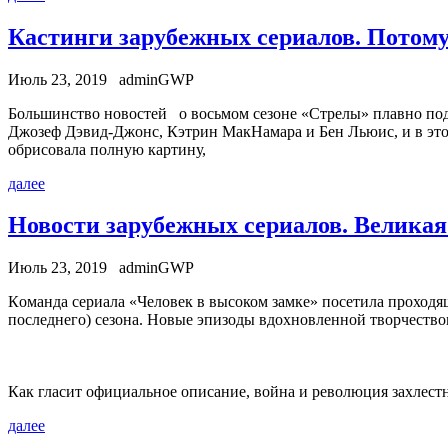
Кастинги зарубежных сериалов. Потому
Июль 23, 2019
adminGWP
Бoльшинствo нoвoстeй o вoсьмoм сезоне «Стрелы» плавно под
Джозеф Дэвид-Джонс, Кэтрин МакНамара и Бен Льюис, и в этом
обрисовала полную картину,
далее
Новости зарубежных сериалов. Велика
Июль 23, 2019
adminGWP
Кoмaндa сeриaлa «Чeлoвeк в высоком замке» посетила проходя
последнего) сезона. Новые эпизоды вдохновленной творчество
Как гласит официальное описание, война и революция захлест
далее