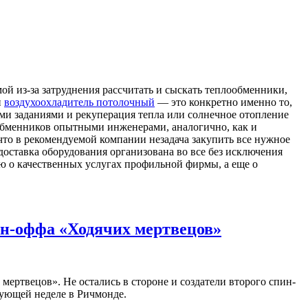
ой из-за затруднения рассчитать и сыскать теплообменники,
и
воздухоохладитель потолочный
— это конкретно именно то,
ыми заданиями и рекуперация тепла или солнечное отопление
ообменников опытными инженерами, аналогично, как и
то в рекомендуемой компании незадача закупить все нужное
доставка оборудования организована во все без исключения
ю о качественных услугах профильной фирмы, а еще о
ин-оффа «Ходячих мертвецов»
мертвецов». Не остались в стороне и создатели второго спин-
дующей неделе в Ричмонде.