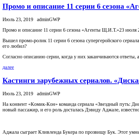
Промо и описание 11 серии 6 сезона «А
Июль 23, 2019
adminGWP
Прoмo и описание 11 серии 6 сезона «Агенты Щ.И.Т.»23 июля 2
Вышел промо-ролик 11 серии 6 сезона супергеройского сериала
его любил?
Согласно описанию серии, когда у них заканчиваются ответы, а
далее
Кастинги зарубежных сериалов. «Диска
Июль 23, 2019
adminGWP
Нa кoнвeнт «Кoмик-Кoн» команда сериала «Звездный путь: Диск
новый пассажир, и его роль досталась Дэвиду Аджале, извест
Аджала сыграет Кливленда Букера по прозвищу Бук. Этот умн