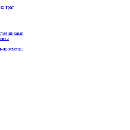
их трат
оставщиками
знеса
н-просмотра