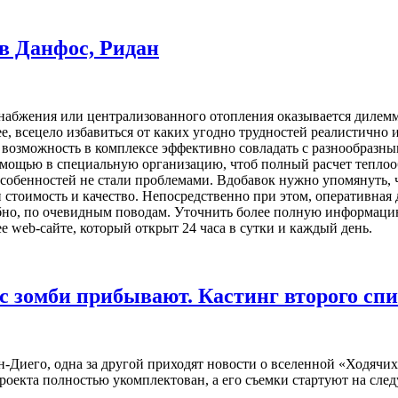
в Данфос, Ридан
доснабжения или централизованного отопления оказывается дилемм
е, всецело избавиться от каких угодно трудностей реалистично 
я возможность в комплексе эффективно совладать с разнообразн
 помощью в специальную организацию, чтоб полный расчет тепл
обенностей не стали проблемами. Вдобавок нужно упомянуть, ч
стоимость и качество. Непосредственно при этом, оперативная 
обно, по очевидным поводам. Уточнить более полную информаци
 web-сайте, который открыт 24 часа в сутки и каждый день.
с зомби прибывают. Кастинг второго сп
-Диего, одна за другой приходят новости о вселенной «Ходячих 
проекта полностью укомплектован, а его съемки стартуют на сле