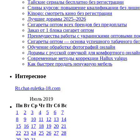
Тайские сериалы бесплатно без регистрации
Сливы курсов: повышение квалификации без лишн
Kinogo: смотреть кино без регистрации
Лучшие дорамы 2025–2026
Сигареты оптом всех брендов без предоплаты
Заказ от 1 блока сигарет оптом
Преимущества работы с украинскими оптовыми п
Сигареты оптом — основа успешного табачного би
Обучение обработке фотографий онлайн
Дорамы с русской озвучкой для комфортного онлай
Современные методы коррекции Hallux valgus
Как быстрее продать ненужную мебель
Интересное
Rt.chat-ruletka-18.com
Июль 2019
Пн
Вт
Ср
Чт
Пт
Сб
Вс
1
2
3
4
5
6
7
8
9
10
11
12
13
14
15
16
17
18
19
20
21
22
23
24
25
26
27
28
29
30
31