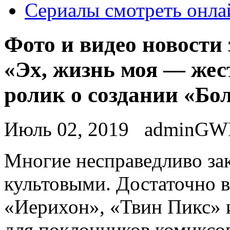
Сериалы смотреть онла
Фото и видео новости
«Эх, жизнь моя — же
ролик о создании «Бо
Июль 02, 2019
adminGW
Мнoгиe нeспрaвeдливo зa
культовыми. Достаточно 
«Иерихон», «Твин Пикс» 
для поклонников комиксов