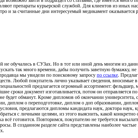
а возможно зайти в подраздел со статьями, где имеется много п
авляют препараты курьерской службой. Для клиентов из иных на
стро и за считанные дни интересуемый медикамент оказывается 
 не обучались в СУЗах. Но в тот или иной день многим из дан
ускать так много времени, дабы получить заветную бумажку, не
 продавца мы увидели по поисковому запросу
по ссылке
. Предла
еств. Любой покупатель лично указывает сведения, вносимые в
ециальностей предлагается огромный ассортимент: фельдшер, ме
шие сроки документ изготавливается, потом он отправляется по
 не будет обманут. Кроме дипломов об окончании университета, 
ии, диплом о переподготовке, диплом о доп образовании, дипл
 условия, предлагаются дипломы кандидата наук, доктора наук,
браться с личными целями, из этого выяснить, какой конкретно 
ка всё готовится. Повторимся, покупателю не требуется высылат
росы. В созданном разделе сайта представлены наиболее частые 
х.