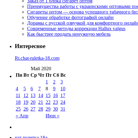
Заказ от 1 блока сигарет оптом
Преимущества работы с украинскими оптовыми п
Сигареты оптом — основа успешного табачного би
Обучение обработке фотографий онлайн
Дорамы с русской озвучкой для комфортного онлай
Современные методы коррекции Hallux valgus
Как быстрее продать ненужную мебель
Интересное
Rt.chat-ruletka-18.com
Май 2020
Пн
Вт
Ср
Чт
Пт
Сб
Вс
1
2
3
4
5
6
7
8
9
10
11
12
13
14
15
16
17
18
19
20
21
22
23
24
25
26
27
28
29
30
31
« Апр
Июн »
чат рулетка 18+