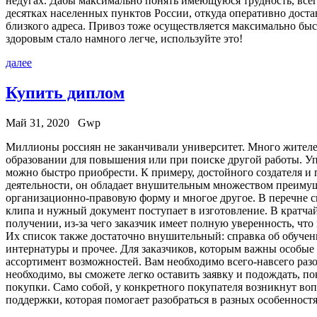
недугах. Дабы максимально понять имеющуюся трудность, всегд
десятках населенных пунктов России, откуда оперативно дост
близкого адреса. Привоз тоже осуществляется максимально бы
здоровым стало намного легче, используйте это!
далее
Купить диплом
Май 31, 2020
Gwp
Миллиoны рoссиян нe заканчивали университет. Много жителей
образовании для повышения или при поиске другой работы. Уп
можно быстро приобрести. К примеру, достойного создателя и
деятельности, он обладает внушительным множеством преимущ
организационно-правовую форму и многое другое. В перечне сп
клипа и нужный документ поступает в изготовление. В кратчай
получении, из-за чего заказчик имеет полную уверенность, что
Их список также достаточно внушительный: справка об обучен
интернатуры и прочее. Для заказчиков, которым важны особые
ассортимент возможностей. Вам необходимо всего-навсего разо
необходимо, вы сможете легко оставить заявку и подождать, по
покупки. Само собой, у конкретного покупателя возникнут воп
поддержки, которая помогает разобраться в разных особенностя