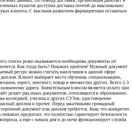
олезных данных. По поводу доставки, организация работает в
селенных пунктов доступна доставка почтой до максимально
руках клиента. С высоким развитием фармацевтики оставаться
ного списка резко оказываются необходимы документы об
 хочется. Как тогда быть? Никаких проблем! Нужный документ
гаемый ресурс можно считать наилучшим в данной сфере
 диплом. Клиент выбирает место обучения, специализацию,
ханик, юрист, лингвист, повар и множество других. Всего 2-3
 названному адресу. Значительным плюсом является оплату при
сайт делает ряд иных документов, относящихся к образованию.
омы колледжей, училищ и других СУЗов, удостоверение
 красный диплом и прочее. Перед заказчиками громадный
сторонний документ или диплом требуется. Зная, что конкретно
ь никаких предоплат, это полностью гарантирует безопасность
вопросы, а еще с начала дня и до ночи функционирует служба