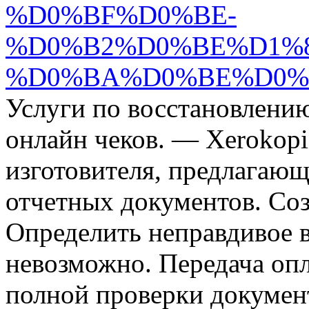
%D0%BF%D0%BE-
%D0%B2%D0%BE%D1%
%D0%BA%D0%BE%D0%
Услуги по восстановлени
онлайн чеков. — Xerokop
изготовителя, предлагаю
отчетных документов. Соз
Определить неправдивое 
невозможно. Передача оп
полной проверки документ