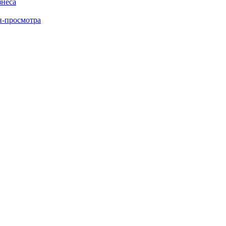
знеса
н-просмотра