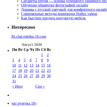
Сигареты оптом — основа успешного табачного би
Обучение обработке фотографий онлайн
Дорамы с русской озвучкой для комфортного онлай
Современные методы коррекции Hallux valgus
Как быстрее продать ненужную мебель
Интересное
Rt.chat-ruletka-18.com
Август 2020
Пн
Вт
Ср
Чт
Пт
Сб
Вс
1
2
3
4
5
6
7
8
9
10
11
12
13
14
15
16
17
18
19
20
21
22
23
24
25
26
27
28
29
30
31
« Июл
Сен »
чат рулетка 18+