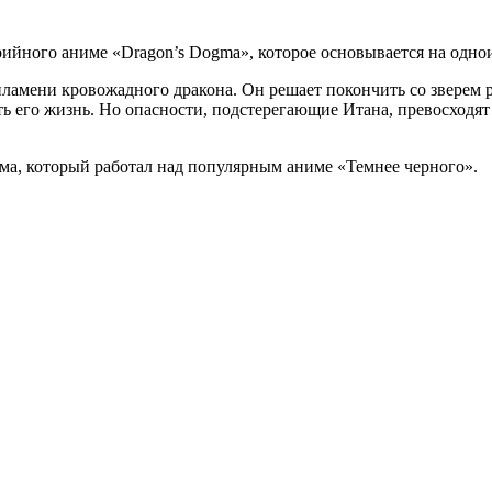
рийного аниме «Dragon’s Dogma», которое основывается на одн
 пламени кровожадного дракона. Он решает покончить со зверем
ь его жизнь. Но опасности, подстерегающие Итана, превосходят 
а, который работал над популярным аниме «Темнее черного».