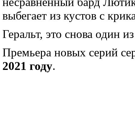
несравненный бард Лютик
выбегает из кустов с крик
Геральт, это снова один и
Премьера новых серий се
2021 году
.