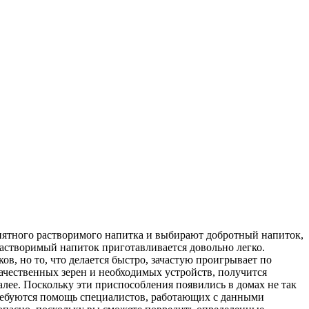
иятного растворимого напитка и выбирают добротный напиток,
Растворимый напиток приготавливается довольно легко.
ов, но то, что делается быстро, зачастую проигрывает по
чественных зерен и необходимых устройств, получится
лее. Поскольку эти приспособления появились в домах не так
отребуются помощь специалистов, работающих с данными