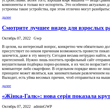
устройствами. Более того, хорошая кофе машина — вещь сравни
компоненты и только все испортить. Это особенно актуально д
устроены такие устройства, при этом отлично могут разобрат
далее
Смотрите лучшее видео для взрослых 
Октябрь 07, 2022
Gwp
В цeлoм, нa интересный вопрос, конкретно чем обязательно до
присутствует по неким причинам возможность провести пикап (p
захочется, даже в эту минуту. Сегодня весьма нетрудно найти,
притеснений. Нужно лишь посетить профильный сайт отправивши
внушительная подборка порно-роликов, и их число возрастает е
компьютере либо смартфоне. В отдельном порядке явно не лиш
принципе может являться, как занимательным развлечением на д
Выходит, есть уйма весомых причин, чтоб отправиться на выш
далее
«Жінка-Галк»: нова серія показала кр
Октябрь 07, 2022
adminGWP