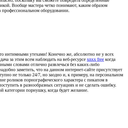
зопасно, поскольку вы сможете повредить определенные
никой. Вообще мастера четко понимают, каким образом
 в профессиональном оборудовании.
что интимными утехами! Конечно же, абсолютно не у всех
дача за этим всем наблюдать на веб-ресурсе
xnxx free
когда
а иными словами отлично развлечься без каких-либо
адобно заметить, что на данном интернет-сайте присутствует
упно не только 24/7, но заодно и, к примеру, на персональном
ние роликов порнографического характера с пикапом в
поступить в разнообразных ситуациях и не сделать ошибку.
й категории порнушку, когда будет желание.