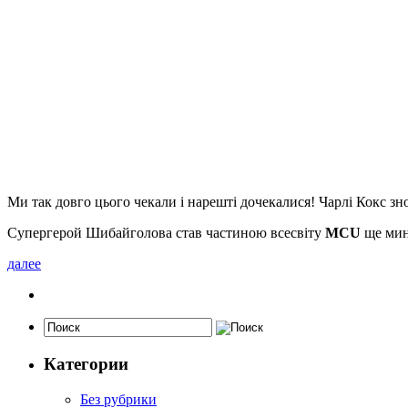
Ми так довго цього чекали і нарешті дочекалися! Чарлі Кокс з
Супергерой Шибайголова став частиною всесвіту
MCU
ще мин
далее
Категории
Без рубрики