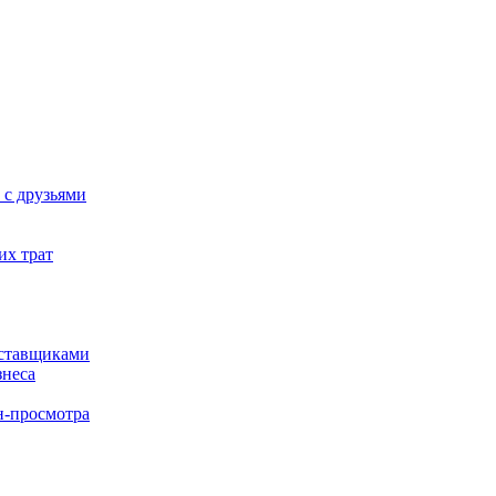
 с друзьями
их трат
оставщиками
знеса
н-просмотра