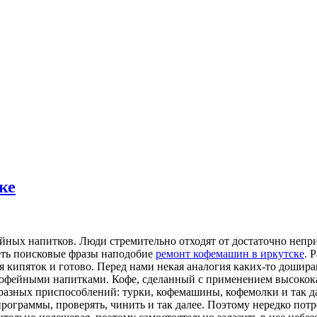
ке
ных напитков. Люди стремительно отходят от достаточно непр
еть поисковые фразы наподобие
ремонт кофемашин в иркутске
. 
я кипяток и готово. Перед нами некая аналогия каких-то доширак
кофейными напитками. Кофе, сделанный с применением высокока
разных приспособлений: турки, кофемашины, кофемолки и так да
 программы, проверять, чинить и так далее. Поэтому нередко п