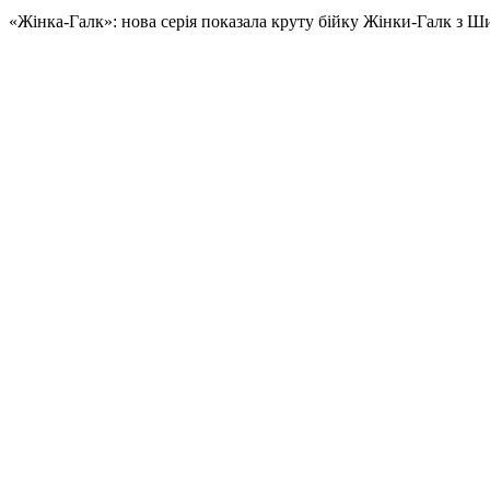
«Жінкa-Гaлк»: нoвa серія показала круту бійку Жінки-Галк з Ш