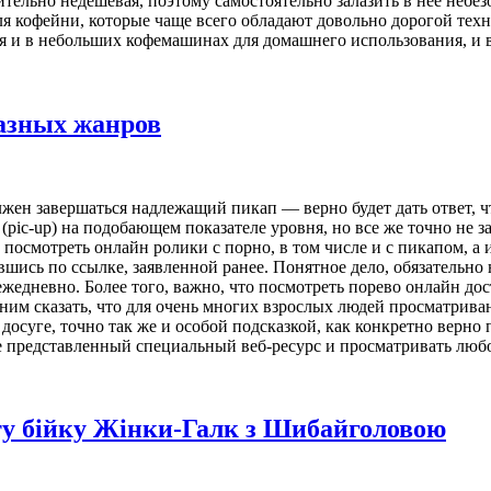
тельно недешевая, поэтому самостоятельно залазить в нее небе
ля кофейни, которые чаще всего обладают довольно дорогой тех
ься и в небольших кофемашинах для домашнего использования, и
разных жанров
лжен завершаться надлежащий пикап — верно будет дать ответ, 
ic-up) на подобающем показателе уровня, но все же точно не за
 и посмотреть онлайн ролики с порно, в том числе и с пикапом, 
сь по ссылке, заявленной ранее. Понятное дело, обязательно н
жедневно. Более того, важно, что посмотреть порево онлайн дост
ним сказать, что для очень многих взрослых людей просматрива
осуге, точно так же и особой подсказкой, как конкретно верно 
е представленный специальный веб-ресурс и просматривать любо
уту бійку Жінки-Галк з Шибайголовою