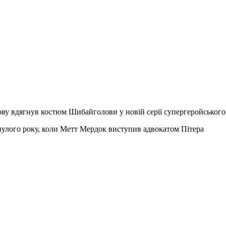
нову вдягнув костюм Шибайголови у новій серії супергеройського
улого року, коли Метт Мердок виступив адвокатом Пітера