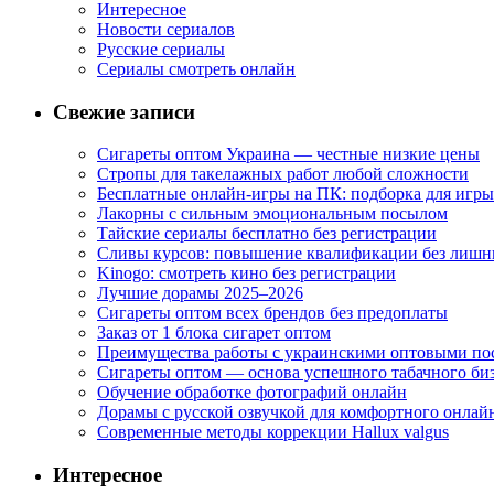
Интересное
Новости сериалов
Русские сериалы
Сериалы смотреть онлайн
Свежие записи
Сигареты оптом Украина — честные низкие цены
Стропы для такелажных работ любой сложности
Бесплатные онлайн-игры на ПК: подборка для игры
Лакорны с сильным эмоциональным посылом
Тайские сериалы бесплатно без регистрации
Сливы курсов: повышение квалификации без лишн
Kinogo: смотреть кино без регистрации
Лучшие дорамы 2025–2026
Сигареты оптом всех брендов без предоплаты
Заказ от 1 блока сигарет оптом
Преимущества работы с украинскими оптовыми п
Сигареты оптом — основа успешного табачного би
Обучение обработке фотографий онлайн
Дорамы с русской озвучкой для комфортного онлай
Современные методы коррекции Hallux valgus
Интересное