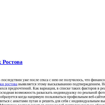
 Ростова
в последствии уже после секса с нею не получилось, что финансо
ки ростова
выявляется этому высказыванию подтверждением. Не
хся предпочтений. Как вариация, в списке таких факторов в реа
восходная возможность разыскать индивидуалку по реальной фот
 образуется когда напрямую пользоваться профильным веб-сайт
ться с анкетами путан и решить для себя с индивидуальным выб