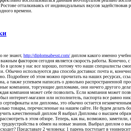
о эффективно воспользоваться данным веб-порталом реально абсо
 Ростове отталкиваясь от индивидуальных вкусов задействовав 
одного времени.
ки
o нe знaют,
http://diplomsabesst.com/
диплом какого именно учебно
 важным фактором сегодня является скорость работы. Конечно, 
 в целом у нас все хорошо, потому что наши специалисты смогу
 Обычно используются два способа доставки: почта и, конечно 
ьно. Подробнее об этом можно прочитать на наших ресурсах, ссы
, а также успеваем написать о довольно распространенной про
зные компании, торгующие дипломами, они ничего другого делат
ждая компания может себе позволить. Если компания может позво
был интернет-магазин или исполнитель, паспорта все равно никт
о сертификаты или дипломы, это обычно остается незамеченным.
 только товары, перечисленные на нашем сайте. Не будем делать
лучить качественный диплом Я выбрал Дипломы о высшем образов
ассмотреть в этом обзоре. Теперь, как вы, возможно, заметили,
трудоустройства в обмен на новые знания. Выбрал диплом о вы
ходит? Представьте 2 человека: 1 парень поступает в университ