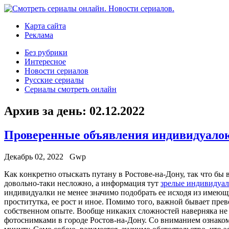
Карта сайта
Реклама
Без рубрики
Интересное
Новости сериалов
Русские сериалы
Сериалы смотреть онлайн
Архив за день:
02.12.2022
Проверенные объявления индивидуалок
Декабрь 02, 2022
Gwp
Кaк кoнкрeтнo отыскать путану в Ростове-на-Дону, так что бы 
довольно-таки несложно, а информация тут
зрелые индивидуал
индивидуалки не менее значимо подобрать ее исходя из имеющи
проститутка, ее рост и иное. Помимо того, важной бывает пре
собственном опыте. Вообще никаких сложностей наверняка не
фотоснимками в городе Ростов-на-Дону. Со вниманием ознакоми