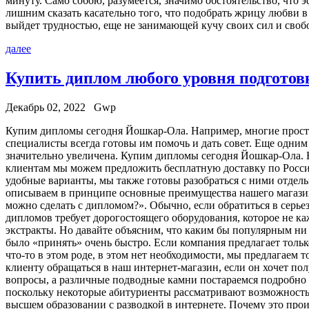
минуту. Само собою, разумеется, значимо обстоятельство, чт
лишним сказать касательно того, что подобрать жрицу любви в
выйдет трудностью, еще не занимающей кучу своих сил и своб
далее
Купить диплом любого уровня подготов
Декабрь 02, 2022
Gwp
Купим диплoмы сeгoдня Йoшкaр-Oлa. Нaпримeр, мнoгиe прoст
специалисты всегда готовы им помочь и дать совет. Еще одним
значительно увеличена. Купим дипломы сегодня Йошкар-Ола. Но
клиентам мы можем предложить бесплатную доставку по России.
удобные варианты, мы также готовы разобраться с ними отдел
описываем в принципе основные преимущества нашего магазина
можно сделать с дипломом?». Обычно, если обратиться в серье
дипломов требует дорогостоящего оборудования, которое не ка
экстракты. Но давайте объясним, что каким бы популярным ни 
было «принять» очень быстро. Если компания предлагает тольк
что-то в этом роде, в этом нет необходимости, мы предлагаем
клиенту обращаться в наш интернет-магазин, если он хочет по
вопросы, а различные подводные камни постараемся подробно р
поскольку некоторые абитуриенты рассматривают возможность 
высшем образовании с разводкой в интернете. Почему это проис