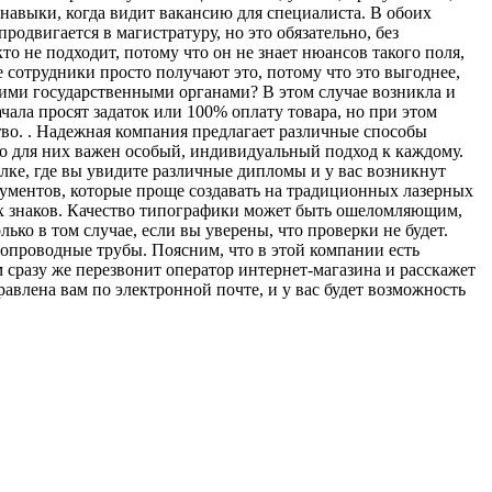
 навыки, когда видит вакансию для специалиста. В обоих
родвигается в магистратуру, но это обязательно, без
то не подходит, потому что он не знает нюансов такого поля,
 сотрудники просто получают это, потому что это выгоднее,
ими государственными органами? В этом случае возникла и
ала просят задаток или 100% оплату товара, но при этом
ство. . Надежная компания предлагает различные способы
то для них важен особый, индивидуальный подход к каждому.
лке, где вы увидите различные дипломы и у вас возникнут
окументов, которые проще создавать на традиционных лазерных
ых знаков. Качество типографики может быть ошеломляющим,
ько в том случае, если вы уверены, что проверки не будет.
допроводные трубы. Поясним, что в этой компании есть
 сразу же перезвонит оператор интернет-магазина и расскажет
равлена вам по электронной почте, и у вас будет возможность