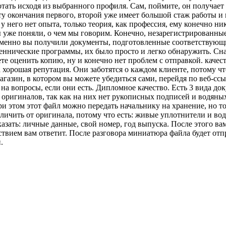
отать исходя из выбранного профиля. Сам, поймите, он получает
ту окончания первого, второй уже имеет большой стаж работы и п
 него нет опыта, только теория, как профессия, ему конечно ник
ы уже поняли, о чем мы говорим. Конечно, незарегистрированные
 именно вы получили документы, подготовленные соответствующ
еннические программы, их было просто и легко обнаружить. Снач
жете оценить копию, ну и конечно нет проблем с отправкой. каче
 хорошая репутация. Они заботятся о каждом клиенте, потому ч
азин, в котором вы можете убедиться сами, перейдя по веб-ссы
 на вопросы, если они есть. Дипломное качество. Есть 3 вида д
т оригиналов, так как на них нет рукописных подписей и водян
и этом этот файл можно передать начальнику на хранение, но тол
личить от оригинала, потому что есть: живые уплотнители и во
зать: личные данные, свой номер, год выпуска. После этого вам
ствием вам ответит. После разговора миниатюра файла будет отп
.