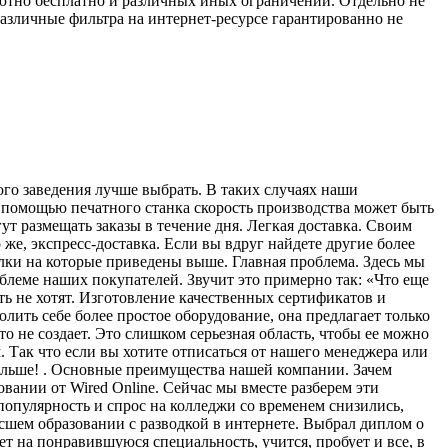
лютно бесплатно и различных иных ограничений. Отдельно не
различные фильтра на интернет-ресурсе гарантированно не
го заведения лучше выбрать. В таких случаях наши
с помощью печатного станка скорость производства может быть
т размещать заказы в течение дня. Легкая доставка. Своим
же, экспресс-доставка. Если вы вдруг найдете другие более
лки на которые приведены выше. Главная проблема. Здесь мы
блеме наших покупателей. Звучит это примерно так: «Что еще
ь не хотят. Изготовление качественных сертификатов и
лить себе более простое оборудование, она предлагает только
о не создает. Это слишком серьезная область, чтобы ее можно
 Так что если вы хотите отписаться от нашего менеджера или
 больше! . Основные преимущества нашей компании. Зачем
ании от Wired Online. Сейчас мы вместе разберем эти
 популярность и спрос на колледжи со временем снизились,
сшем образовании с разводкой в интернете. Выбрал диплом о
ет на понравившуюся специальность, учится, пробует и все, в