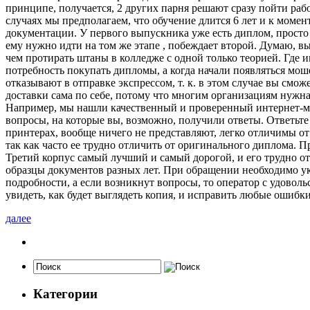
принципе, получается, 2 других парня решают сразу пойти раб
случаях мы предполагаем, что обучение длится 6 лет и к момен
документации. У первого выпускника уже есть диплом, просто у
ему нужно идти на том же этапе , побеждает второй. Думаю, в
чем протирать штаны в колледже с одной только теорией. Где
потребность покупать дипломы, а когда начали появляться мош
отказывают в отправке экспрессом, т. к. в этом случае вы смо
доставки сама по себе, потому что многим организациям нужна
Например, мы нашли качественный и проверенный интернет-маг
вопросы, на которые вы, возможно, получили ответы. Ответьте
принтерах, вообще ничего не представляют, легко отличимы о
так как часто ее трудно отличить от оригинального диплома. Пр
Третий корпус самый лучший и самый дорогой, и его трудно от
образцы документов разных лет. При обращении необходимо ука
подробности, а если возникнут вопросы, то оператор с удоволь
увидеть, как будет выглядеть копия, и исправить любые ошибки
далее
Категории