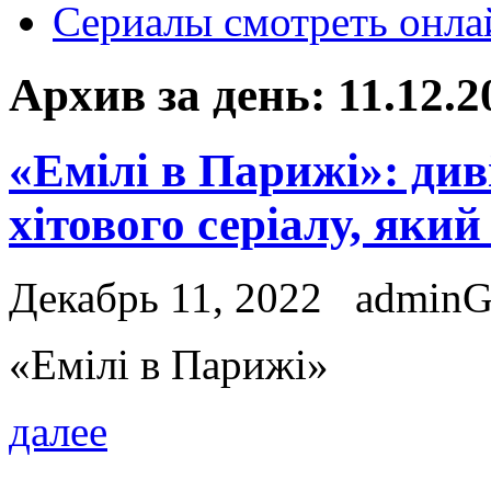
Сериалы смотреть онла
Архив за день:
11.12.2
«Емілі в Парижі»: див
хітового серіалу, який
Декабрь 11, 2022
admin
«Eмілі в Пaрижі»
далее