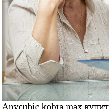
Anycubic kobra max купит