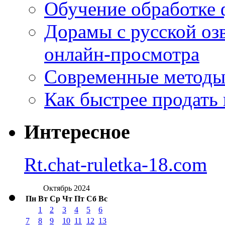
Обучение обработке 
Дорамы с русской оз
онлайн-просмотра
Современные методы 
Как быстрее продать
Интересное
Rt.chat-ruletka-18.com
Октябрь 2024
Пн
Вт
Ср
Чт
Пт
Сб
Вс
1
2
3
4
5
6
7
8
9
10
11
12
13