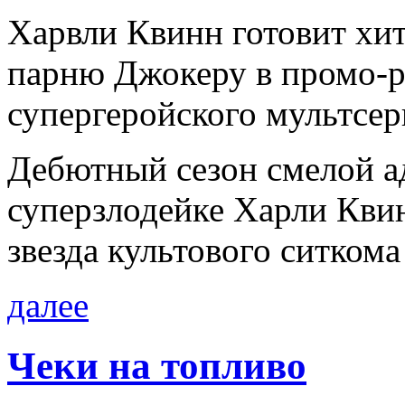
Харвли Квинн готовит хи
парню Джокеру в промо-ро
супергеройского мультсе
Дебютный сезон смелой а
суперзлодейке Харли Квин
звезда культового ситкома
далее
Чеки на топливо