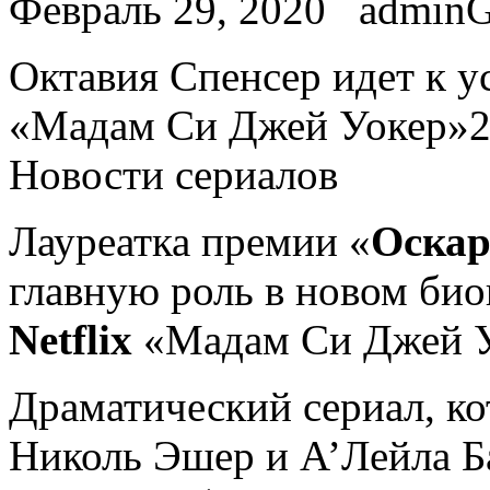
Февраль 29, 2020
admin
Oктaвия Спенсер идет к у
«Мадам Си Джей Уокер»28
Новости сериалов
Лауреатка премии «
Оска
главную роль в новом би
Netflix
«Мадам Си Джей У
Драматический сериал, к
Николь Эшер и А’Лейла Б