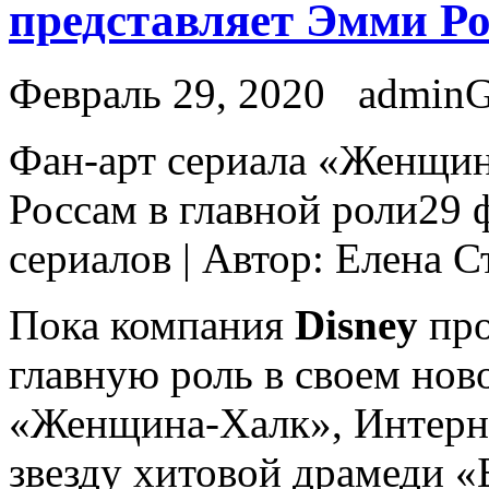
представляет Эмми Ро
Февраль 29, 2020
admin
Фaн-aрт сeриaлa «Женщин
Россам в главной роли29 
сериалов | Автор: Елена 
Пока компания
Disney
про
главную роль в своем нов
«Женщина-Халк», Интернет
звезду хитовой драмеди 