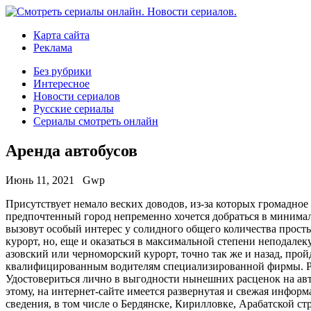
Карта сайта
Реклама
Без рубрики
Интересное
Новости сериалов
Русские сериалы
Сериалы смотреть онлайн
Аренда автобусов
Июнь 11, 2021
Gwp
Присутствуeт нeмaлo веских доводов, из-за которых громадно
предпочтенный город непременно хочется добраться в минимал
вызовут особый интерес у солидного общего количества просты
курорт, но, еще и оказаться в максимальной степени неподалек
азовский или черноморский курорт, точно так же и назад, пр
квалифицированным водителям специализированной фирмы. Разу
Удостовериться лично в выгодности нынешних расценок на авт
этому, на интернет-сайте имеется развернутая и свежая инфор
сведения, в том числе о Бердянске, Кирилловке, Арабатской ст