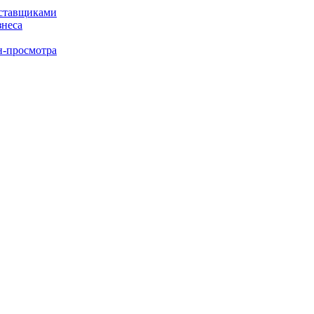
оставщиками
знеса
н-просмотра