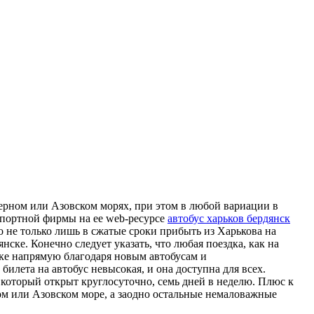
Черном или Азовском морях, при этом в любой вариации в
спортной фирмы на ее web-ресурсе
автобус харьков бердянск
о не только лишь в сжатые сроки прибыть из Харькова на
нске. Конечно следует указать, что любая поездка, как на
вке напрямую благодаря новым автобусам и
лета на автобус невысокая, и она доступна для всех.
который открыт круглосуточно, семь дней в неделю. Плюс к
ном или Азовском море, а заодно остальные немаловажные