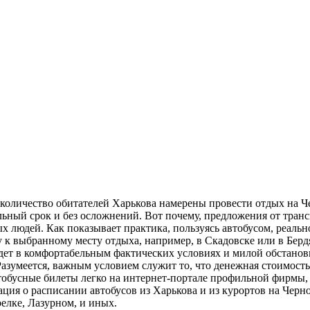
е количество обитателей Харькова намерены провести отдых на 
ьный срок и без осложнений. Вот почему, предложения от тран
х людей. Как показывает практика, пользуясь автобусом, реальн
у к выбранному месту отдыха, например, в Скадовске или в Бердя
ойдет в комфортабельным фактических условиях и милой обстано
меется, важным условием служит то, что денежная стоимость би
обусные билеты легко на интернет-портале профильной фирмы, 
мация о расписании автобусов из Харькова и из курортов на Чер
релке, Лазурном, и иных.