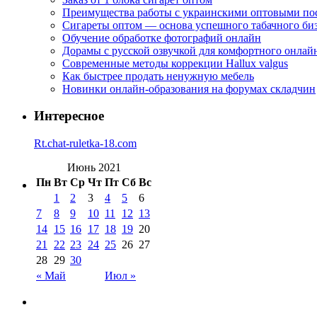
Преимущества работы с украинскими оптовыми п
Сигареты оптом — основа успешного табачного би
Обучение обработке фотографий онлайн
Дорамы с русской озвучкой для комфортного онлай
Современные методы коррекции Hallux valgus
Как быстрее продать ненужную мебель
Новинки онлайн-образования на форумах складчин
Интересное
Rt.chat-ruletka-18.com
Июнь 2021
Пн
Вт
Ср
Чт
Пт
Сб
Вс
1
2
3
4
5
6
7
8
9
10
11
12
13
14
15
16
17
18
19
20
21
22
23
24
25
26
27
28
29
30
« Май
Июл »